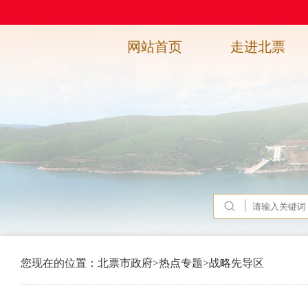
网站首页
走进北票
您现在的位置：
北票市政府
>
热点专题
>
战略先导区