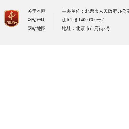
关于本网
主办单位：北票市人民政府办公
网站声明
辽ICP备14000980号-1
网站地图
地址：北票市市府街8号