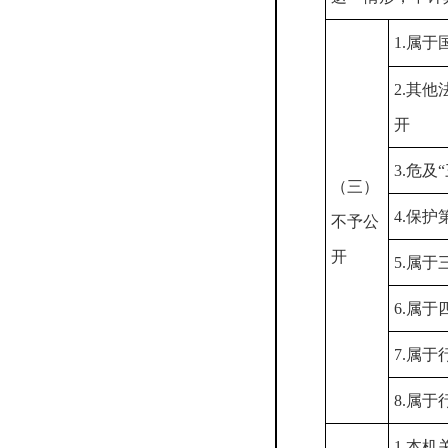
1.属于
2.其
开
3.危及
（三）
4.保
不予公
开
5.属
6.属
7.属
8.属
1.本