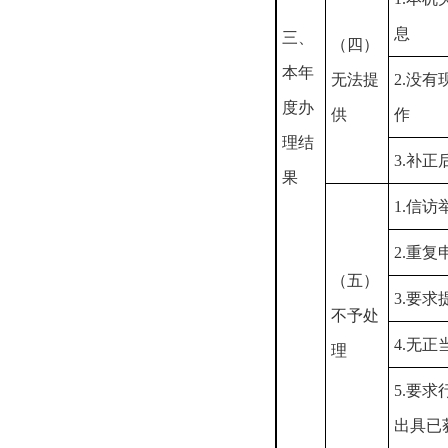
息
三、
（四）
本年
无法提
2.没
度办
供
作
理结
3.补
果
1.信
2.重复
（五）
3.要
不予处
4.无
理
5.要
出具已