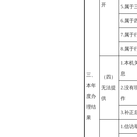
开
5.属
6.属
7.属
8.属
1.本
息
三、
（四）
本年
无法提
2.没
度办
供
作
理结
3.补
果
1.信