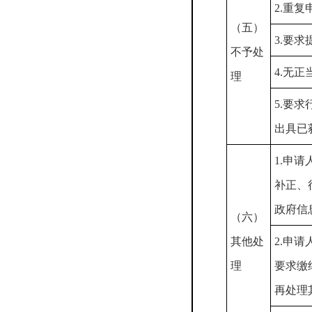
2.重复
（五）
3.要
不予处
4.无
理
5.要
出具已
1.申
补正、
政府信
（六）
其他处
2.申
理
要求缴
再处理