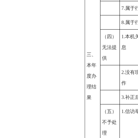
7.属
8.属
（四）
1.本
无法提
息
三、
供
本年
2.没
度办
作
理结
3.补
果
（五）
1.信
不予处
理