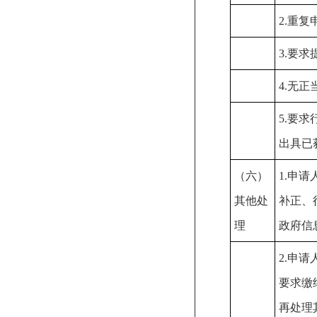
2.重复
3.要
4.无
5.要
出具已
（六）
1.申
其他处
补正、
理
政府信
2.申
要求缴
再处理