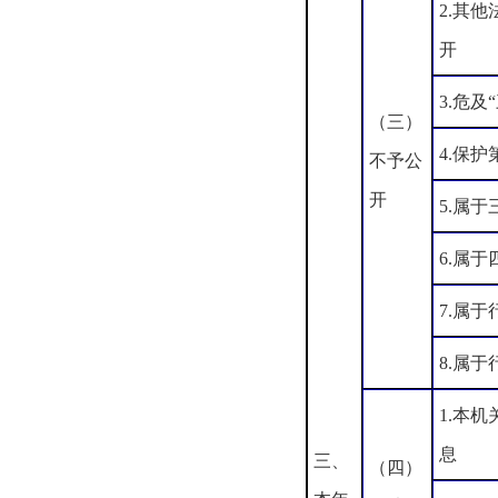
2.其
开
3.危及
（三）
4.保
不予公
开
5.属
6.属
7.属
8.属
1.本
息
三、
（四）