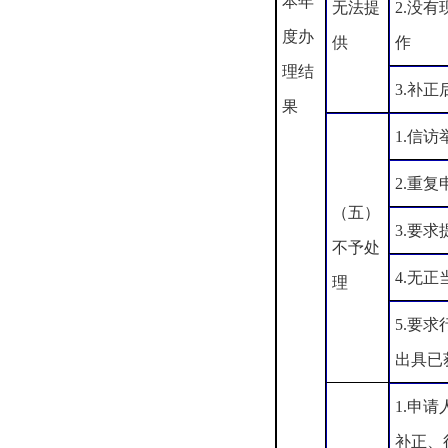
本年
无法提
2.没
度办
供
作
理结
3.补
果
1.信
2.重复
（五）
3.要
不予处
4.无
理
5.要
出具已
1.申
补正、