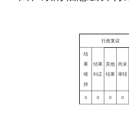
行政复议
结
果
结果
其他
尚未
维
纠正
结果
审结
持
0
0
0
0