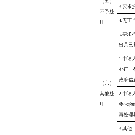
（五）
3.要
不予处
4.无
理
5.要
出具已
1.申
补正、
政府信
（六）
其他处
2.申
理
要求缴
再处理
3.其他