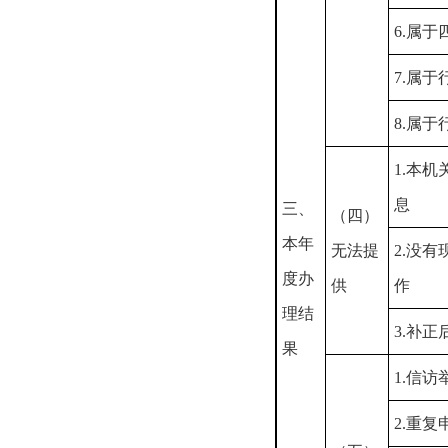
6.属
7.属
8.属
1.本
息
三、
（四）
本年
无法提
2.没
度办
供
作
理结
3.补
果
1.信
2.重复