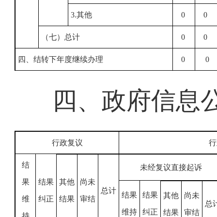
3.其他
0
0
（七）总计
0
0
四、结转下年度继续办理
0
0
四、政府信息
行政复议
行
结
未经复议直接起诉
果
结果
其他
尚未
总计
结果
结果
其他
尚未
维
纠正
结果
审结
总
维持
纠正
结果
审结
持