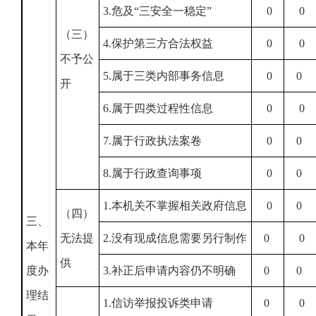
3.危及“三安全一稳定”
0
0
（三）
4.保护第三方合法权益
0
0
不予公
5.属于三类内部事务信息
0
0
开
6.属于四类过程性信息
0
0
7.属于行政执法案卷
0
0
8.属于行政查询事项
0
0
1.本机关不掌握相关政府信息
0
0
（四）
三、
无法提
2.没有现成信息需要另行制作
0
0
本年
供
度办
3.补正后申请内容仍不明确
0
0
理结
1.信访举报投诉类申请
0
0