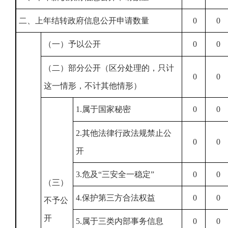
二、上年结转政府信息公开申请数量
0
0
（一）予以公开
0
0
（二）部分公开（区分处理的，只计
0
0
这一情形，不计其他情形）
1.属于国家秘密
0
0
2.其他法律行政法规禁止公
0
0
开
3.危及“三安全一稳定”
0
0
（三）
4.保护第三方合法权益
0
0
不予公
开
5.属于三类内部事务信息
0
0