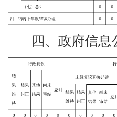
（七）总计
0
0
四、结转下年度继续办理
0
0
四、政府信息
行政复议
行
结
未经复议直接起诉
果
结果
其他
尚未
总计
结果
结果
其他
尚未
维
纠正
结果
审结
总
维持
纠正
结果
审结
持
0
0
0
0
0
0
0
0
0
0