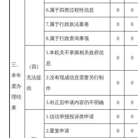
6.属于四类过程性信息
0
0
7.属于行政执法案卷
0
0
8.属于行政查询事项
0
0
1.本机关不掌握相关政府信
0
0
息
三、
（四）
本年
无法提
2.没有现成信息需要另行制
0
0
度办
供
作
理结
3.补正后申请内容仍不明确
0
0
果
1.信访举报投诉类申请
0
0
2.重复申请
0
0