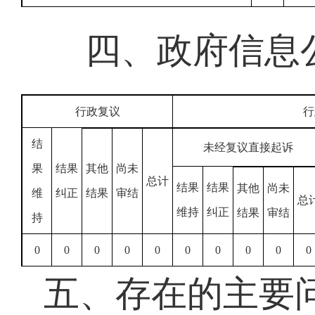
四、政府信息
行政复议
行
结
未经复议直接起诉
果
结果
其他
尚未
总计
结果
结果
其他
尚未
维
纠正
结果
审结
总
维持
纠正
结果
审结
持
0
0
0
0
0
0
0
0
0
0
五、
存在的主要