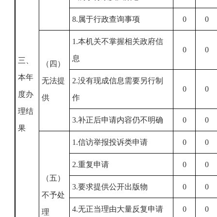
8.属于行政查询事项
0
0
1.本机关不掌握相关政府信
0
0
息
三、
（四）
本年
无法提
2.没有现成信息需要另行制
0
0
度办
供
作
理结
3.补正后申请内容仍不明确
0
0
果
1.信访举报投诉类申请
0
0
2.重复申请
0
0
（五）
3.要求提供公开出版物
0
0
不予处
4.无正当理由大量反复申请
0
0
理