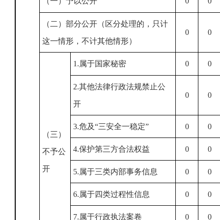
（一）予以公开
0
0
（二）部分公开（区分处理的，只计
0
0
这一情形，不计其他情形）
1.属于国家秘密
0
0
2.其他法律行政法规禁止公
0
0
开
3.危及“三安全一稳定”
0
0
（三）
4.保护第三方合法权益
0
0
不予公
开
5.属于三类内部事务信息
0
0
6.属于四类过程性信息
0
0
7.属于行政执法案卷
0
0