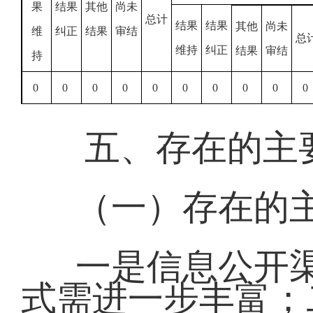
果
结果
其他
尚未
总计
结果
结果
其他
尚未
维
纠正
结果
审结
总
维持
纠正
结果
审结
持
0
0
0
0
0
0
0
0
0
0
五、存在的主
（一）存在的
一是信息公开
式需进一步丰富；