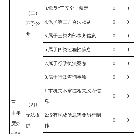
3.危及“三安全一稳定”
0
0
（三）
4.保护第三方合法权益
0
0
不予公
开
5.属于三类内部事务信息
0
0
6.属于四类过程性信息
0
0
7.属于行政执法案卷
0
0
8.属于行政查询事项
0
0
1.本机关不掌握相关政府信
0
0
息
三、
（四）
本年
无法提
2.没有现成信息需要另行制
0
0
度办
供
作
理结