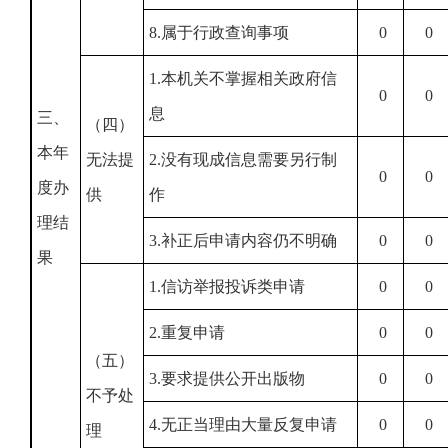
8.属于行政查询事项
0
0
1.本机关不掌握相关政府信
0
0
息
三、
（四）
本年
无法提
2.没有现成信息需要另行制
0
0
度办
供
作
理结
3.补正后申请内容仍不明确
0
0
果
1.信访举报投诉类申请
0
0
2.重复申请
0
0
（五）
3.要求提供公开出版物
0
0
不予处
4.无正当理由大量反复申请
0
0
理