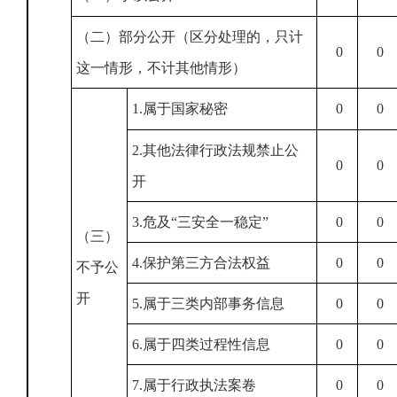
（二）部分公开（区分处理的，只计
0
0
这一情形，不计其他情形）
1.属于国家秘密
0
0
2.其他法律行政法规禁止公
0
0
开
3.危及“三安全一稳定”
0
0
（三）
4.保护第三方合法权益
0
0
不予公
开
5.属于三类内部事务信息
0
0
6.属于四类过程性信息
0
0
7.属于行政执法案卷
0
0