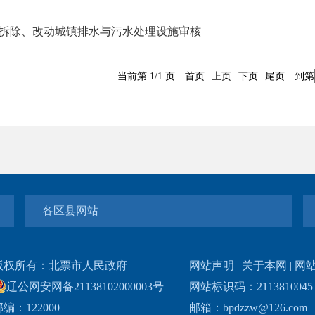
拆除、改动城镇排水与污水处理设施审核
当前第 1/1 页
首页
上页
下页
尾页
到第
各区县网站
版权所有：北票市人民政府
网站声明
|
关于本网
|
网
辽公网安网备21138102000003号
网站标识码：211381004
编：122000
邮箱：bpdzzw@126.com