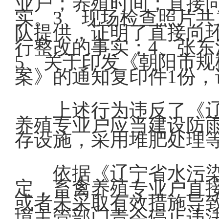
业户；养殖时间；直接
实。3、现场检查照片共
队提供，证明了直接向
行整改的事实；4、张东
5、关于印发《朝阳市
案》的通知复印件1份
上述行为违反了《
养殖专业户应当建设防
存设施，采用堆肥处理
依据《辽宁省水污
定，畜禽养殖专业户直
或者未采取有效措施导
境主管部门责令停止违