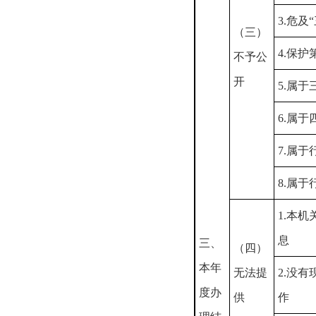
3.危及
（三）
4.保
不予公
开
5.属
6.属
7.属
8.属
1.本
息
三、
（四）
本年
无法提
2.没
度办
供
作