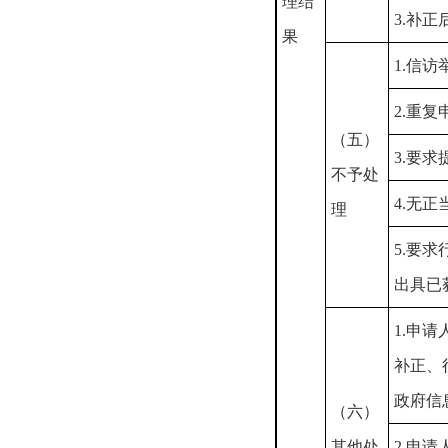
理结
3.补
果
1.信
2.重复
（五）
3.要
不予处
4.无
理
5.要
出具已
1.申
补正、
政府信
（六）
其他处
2.申