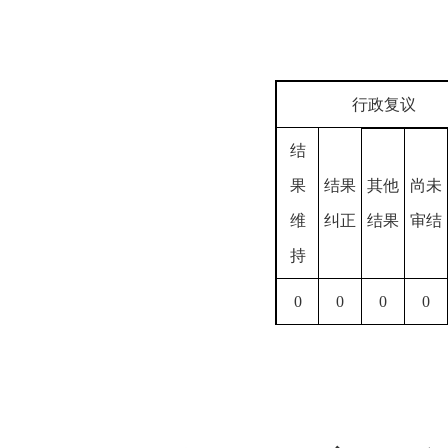
行政复议
结
果
结果
其他
尚未
维
纠正
结果
审结
持
0
0
0
0