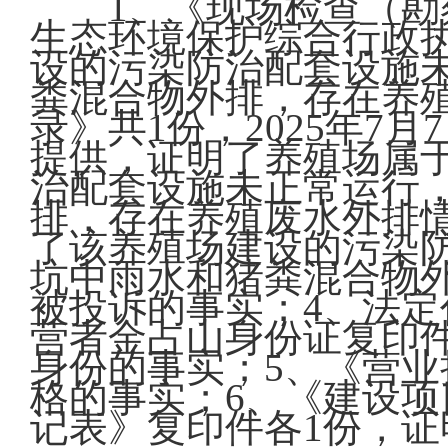
1、《现场检查（勘
生态环境保护综合行政
设的污染防治配套设施
粪混合物外排，存在养
录》共1份，2025年
提供，证明了养殖场属
治配套设施未正常运行
排，存在养殖废水外排情
了该养殖场建设的污染
坑中雨水和猪粪混合物
被投诉的事实；4、法定
营者金占山身份证复印
身份的事实；5、《营业
格的事实；6、《建设
记表》复印件各1份，