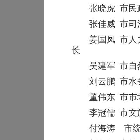
张晓虎 市民
张佳威 市司
姜国凤 市人力
长
吴建军 市自然
刘云鹏 市水
董伟东 市市场
李冠儒 市文旅
付海涛 市统