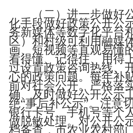
（二）进一步做好
化手段做好政策公开公
务新媒体等数字化平台
区）和村级可利用融媒
画、短视频等直观易懂
看得懂、记得住、用得
过设置政策咨询热线、
心的政策问题。每年补
前对社会公开。严格落
确、及时做好公开公示
绝“事后补公示”。注意
银行卡号、手机号等个
做脱敏处理。对公开公
档备查，市农业农村部