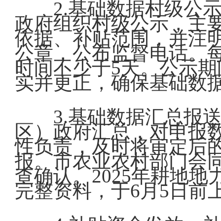
2.基础数据村级公
政府组织村级公示，主
依据、补贴范围，并注
公章，公布监督电话。
时间不少于5天。公示
实并更正，确保基础数
3.基础数据汇总报
区）政府汇总，对申报
性负责，及时将审定后
报。市农业农村部门会
查确认。2025年耕地
完整资料，于6月5日前