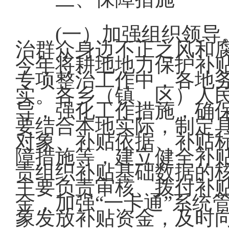
(一）加强组织领
治群众身边不正之风和
今年将耕地地力保护补
专项整治工作中，各地
实。各乡（镇、区）人
导，强化工作措施，确
要结合本地实际，制定
对象、补贴依据、补贴
障措施等，建立健全补
责组织补贴基础数据的
主要负责审核、拨付补
金，加强“一卡通”系统
象发放补贴资金，及时