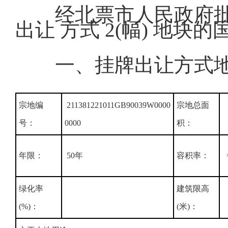
经北票市人民政府批
出让 方式 2(幅) 地
一、挂牌出让方式
宗地编
211381221011GB90039W0000
宗地总面
号：
0000
积：
年限：
50年
容积率：
=
绿化率
建筑限高
(%)：
(米)：