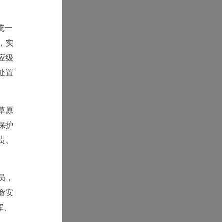
统一
，实
应级
处置
草原
保护
责、
员，
命安
挥、