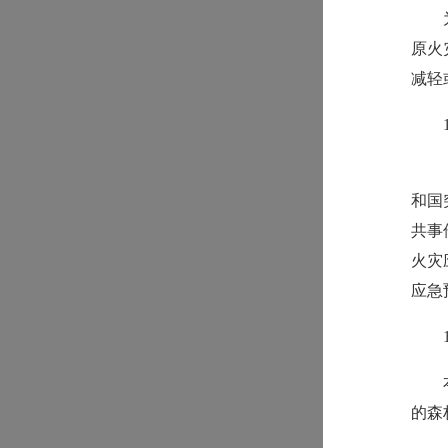
原火
减轻
和国
共事
火灾
应急
的森