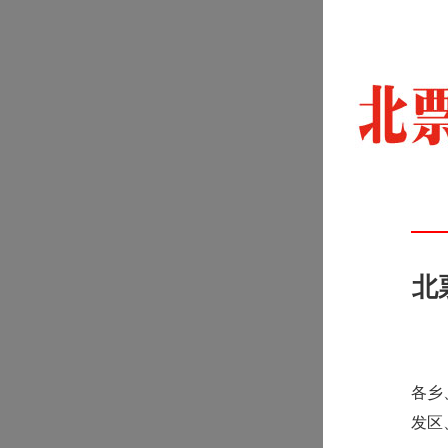
北
各乡
发区