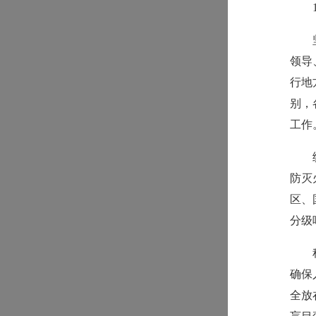
领导
行地
别，
工作
防灭
区、
分级
确保
全放