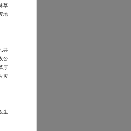
林草
度地
民共
发公
草原
火灾
发生