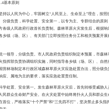
1.4基本原则
坚持以人民为中心，牢固树立“人民至上、生命至上”理念，按照
、分级负责，科学处置、安全第一，以专为主、专群结合的原则
方各级人民政府行政首长负责制。森林草原火灾发生后，根据响
各乡镇（场、区）、有关部门立即按照任务分工和相关预案开展
。
统一领导，分级负责。市人民政府负责组织制定本预案，市森林
火指挥部负责协调组织实施，同时指导各乡镇（场、区）、自然
国营林场制定本行政区域森林草原火灾应急处置办法，照分级负
响应、属地为主的要求，落实应急处置责任制。
科学处置、安全第一。发生森林草原火灾后，首先转移受威胁人
人民群众生命财产安全。在火灾处置中始终将扑火人员和群众生
在首位，严格落实“十个严禁”和“三先四不打”，坚决禁止多头指