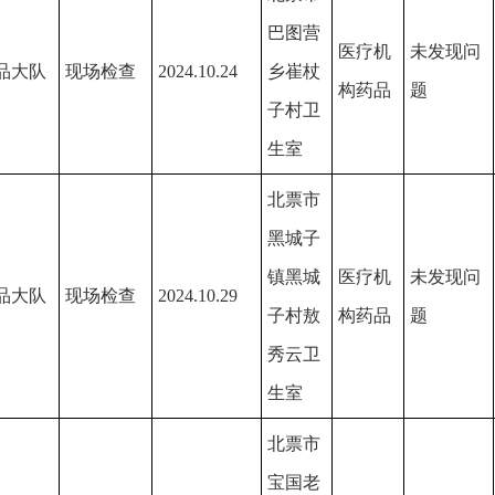
巴图营
医疗机
未发现问
品大队
现场检查
2024.10.24
乡崔杖
构药品
题
子村卫
生室
北票市
黑城子
镇黑城
医疗机
未发现问
品大队
现场检查
2024.10.29
子村敖
构药品
题
秀云卫
生室
北票市
宝国老