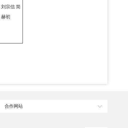
刘宗信 简
赫初
合作网站