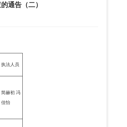
查的通告（二）
执法人员
简赫初 冯
佳怡