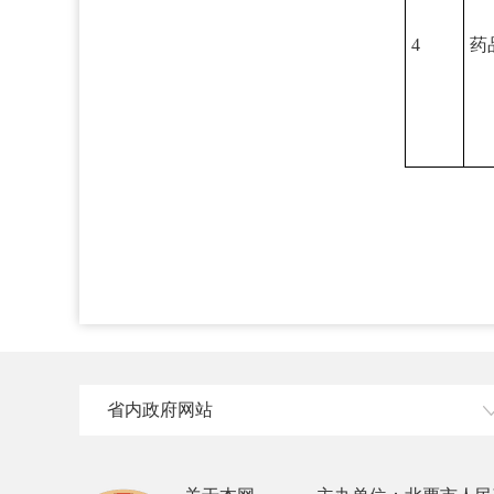
4
药
省内政府网站