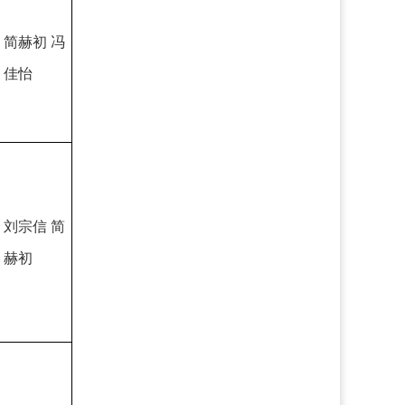
简赫初 冯
佳怡
刘宗信 简
赫初