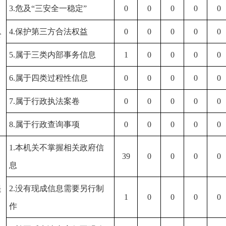
3.危及“三安全一稳定”
0
0
0
0
0
）
4.保护第三方合法权益
0
0
0
0
0
公
5.属于三类内部事务信息
1
0
0
0
0
6.属于四类过程性信息
0
0
0
0
0
7.属于行政执法案卷
0
0
0
0
0
8.属于行政查询事项
0
0
0
0
0
1.本机关不掌握相关政府信
39
0
0
0
0
息
）
提
2.没有现成信息需要另行制
1
0
0
0
0
作