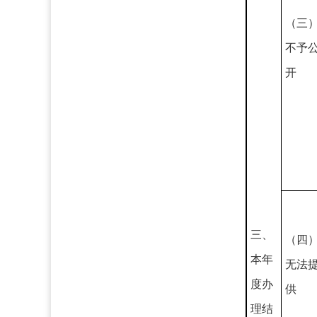
（三
不予
开
三、
（四
本年
无法
度办
供
理结