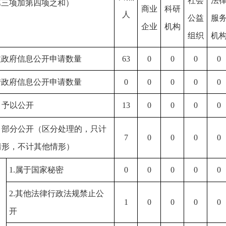
社会
法
第三项加第四项之和）
商业
科研
人
公益
服
企业
机构
组织
机
收政府信息公开申请数量
63
0
0
0
0
转政府信息公开申请数量
0
0
0
0
0
）予以公开
13
0
0
0
0
）部分公开（区分处理的，只计
7
0
0
0
0
情形，不计其他情形）
1.属于国家秘密
0
0
0
0
0
2.其他法律行政法规禁止公
1
0
0
0
0
开