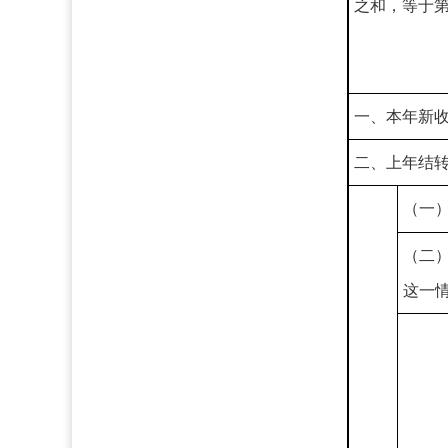
之和，等于
一、本年新
二、上年结
（一
（二
这一