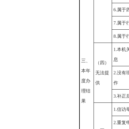
6.属
7.属
8.属
1.本
息
三、
（四）
本年
无法提
2.没
度办
供
作
理结
3.补
果
1.信
2.重复