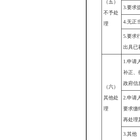
（五）
3.要
不予处
4.无
理
5.要
出具已
1.申
补正、
政府信
（六）
其他处
2.申
理
要求缴
再处理
3.其他