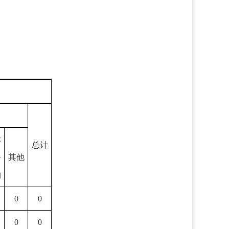
律
总计
务
其他
构
0
0
0
0