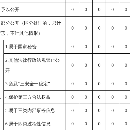
）予以公开
0
0
0
0
0
）部分公开（区分处理的，只计
0
0
0
0
0
情形，不计其他情形）
1.属于国家秘密
0
0
0
0
0
2.其他法律行政法规禁止公
0
0
0
0
0
开
3.危及“三安全一稳定”
0
0
0
0
0
）
4.保护第三方合法权益
0
0
0
0
0
公
5.属于三类内部事务信息
0
0
0
0
0
6.属于四类过程性信息
0
0
0
0
0