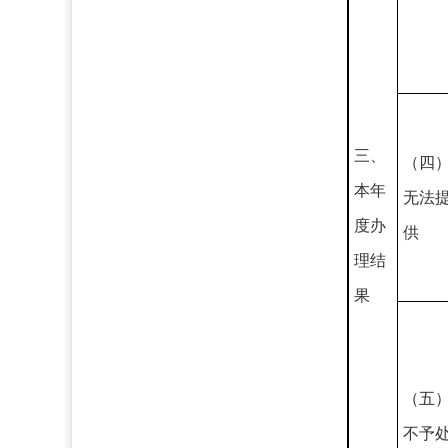
三、
（四
本年
无法
度办
供
理结
果
（五
不予