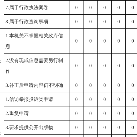
7.属于行政执法案卷
0
0
0
0
0
8.属于行政查询事项
0
0
0
0
0
1.本机关不掌握相关政府信
0
0
0
0
0
息
）
提
2.没有现成信息需要另行制
0
0
0
0
0
作
3.补正后申请内容仍不明确
0
0
0
0
0
1.信访举报投诉类申请
0
0
0
0
0
2.重复申请
0
0
0
0
0
）
3.要求提供公开出版物
0
0
0
0
0
处