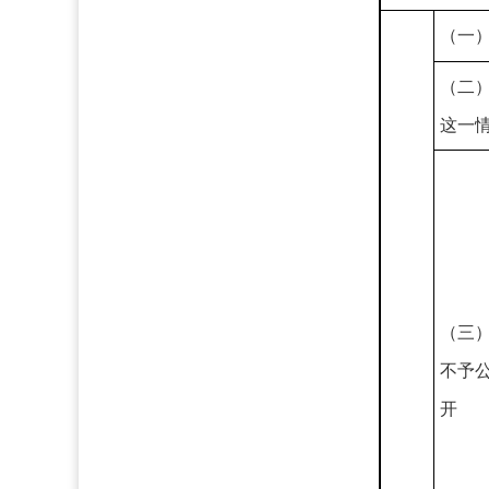
（一
（二
这一
（三
不予
开