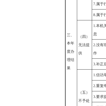
7.属
8.属
1.本
息
三、
（四）
本年
无法提
2.没
度办
供
作
理结
3.补
果
1.信
2.重复
（五）
3.要
不予处