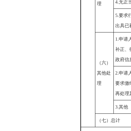
4.无
理
5.要
出具已
1.申
补正、
政府信
（六）
其他处
2.申
理
要求缴
再处理
3.其他
（七）总计