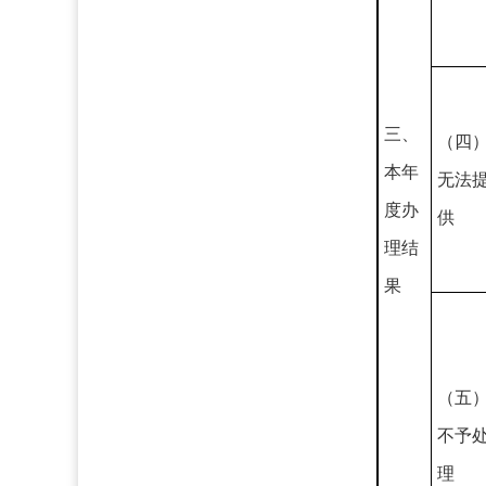
三、
（四
本年
无法
度办
供
理结
果
（五
不予
理