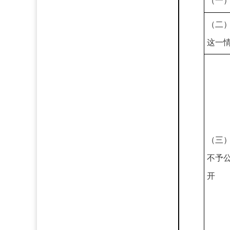
（一
（二
这一
（三
不予
开