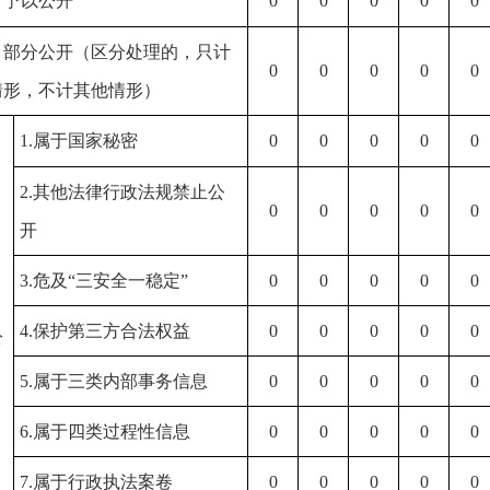
）予以公开
0
0
0
0
0
）部分公开（区分处理的，只计
0
0
0
0
0
情形，不计其他情形）
1.属于国家秘密
0
0
0
0
0
2.其他法律行政法规禁止公
0
0
0
0
0
开
3.危及“三安全一稳定”
0
0
0
0
0
）
4.保护第三方合法权益
0
0
0
0
0
公
5.属于三类内部事务信息
0
0
0
0
0
6.属于四类过程性信息
0
0
0
0
0
7.属于行政执法案卷
0
0
0
0
0