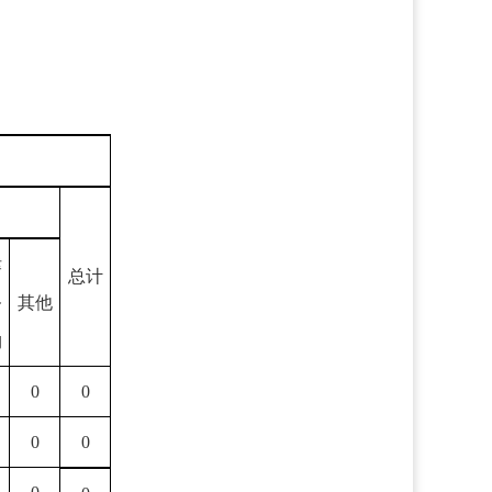
律
总计
务
其他
构
0
0
0
0