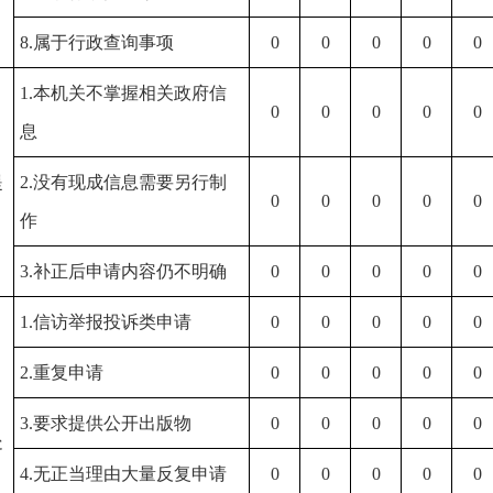
8.属于行政查询事项
0
0
0
0
0
1.本机关不掌握相关政府信
0
0
0
0
0
息
）
提
2.没有现成信息需要另行制
0
0
0
0
0
作
3.补正后申请内容仍不明确
0
0
0
0
0
1.信访举报投诉类申请
0
0
0
0
0
2.重复申请
0
0
0
0
0
）
3.要求提供公开出版物
0
0
0
0
0
处
4.无正当理由大量反复申请
0
0
0
0
0