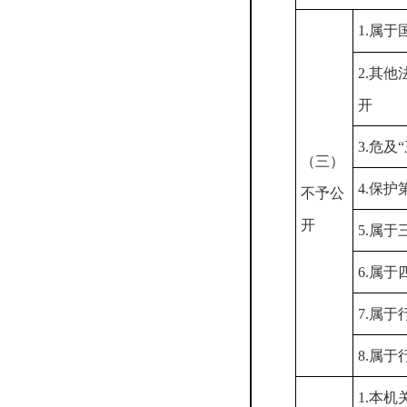
1.属于
2.其
开
3.危及
（三）
4.保
不予公
开
5.属
6.属
7.属
8.属
1.本