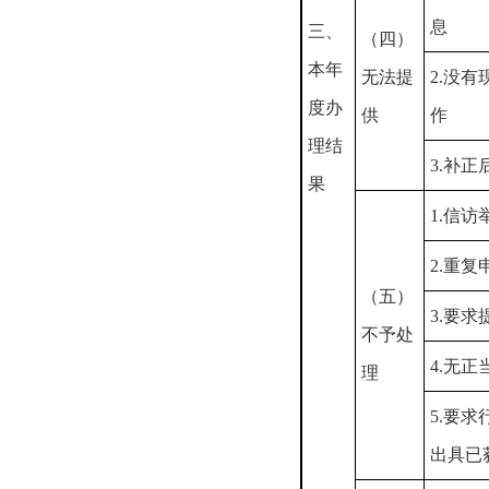
息
三、
（四）
本年
无法提
2.没
度办
供
作
理结
3.补
果
1.信
2.重复
（五）
3.要
不予处
4.无
理
5.要
出具已