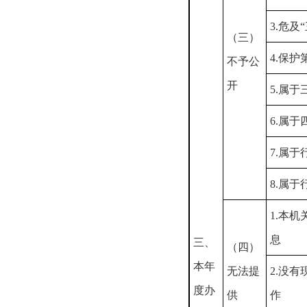
3.危及
（三）
4.保
不予公
开
5.属
6.属
7.属
8.属
1.本
息
三、
（四）
本年
无法提
2.没
度办
供
作