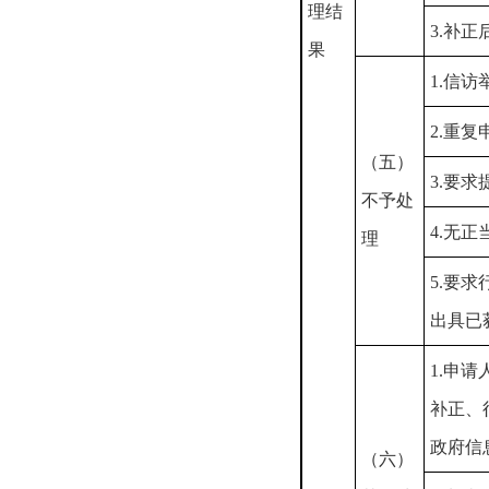
理结
3.补
果
1.信
2.重复
（五）
3.要
不予处
4.无
理
5.要
出具已
1.申
补正、
政府信
（六）