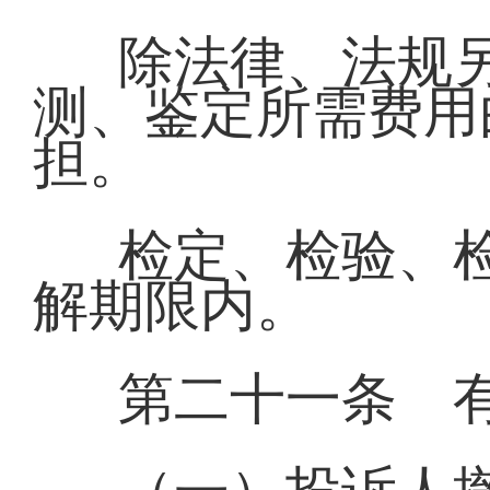
除法律、法规
测、鉴定所需费用
担。
检定、检验、
解期限内。
第二十一条 