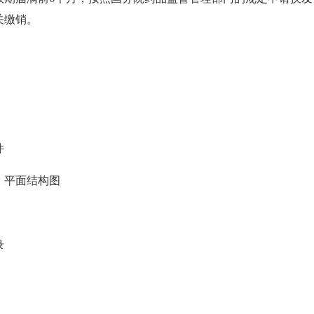
关缴销。
件
）平面结构图
录