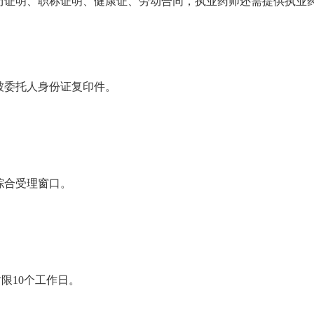
历证明、职称证明、健康证、劳动合同，执业药师还需提供执业
被委托人身份证复印件。
综合受理窗口。
时限10个工作日。