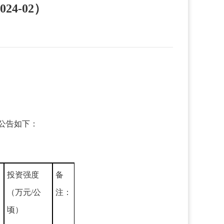
4-02）
项公告如下：
投资强度
备
（万元/公
注：
顷）