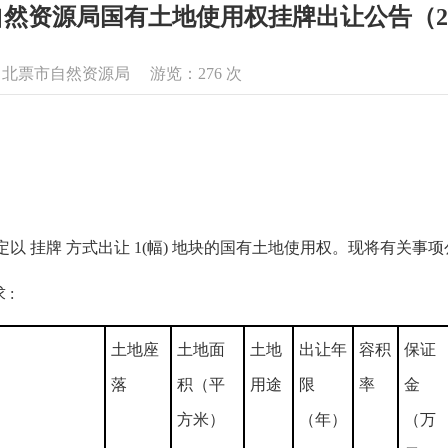
然资源局国有土地使用权挂牌出让公告（202
息来源：北票市自然资源局 游览：
276
次
以 挂牌 方式出让 1(幅) 地块的国有土地使用权。现将有关事
:
土地座
土地面
土地
出让年
容积
保证
落
积（平
用途
限
率
金
方米）
（年）
（万