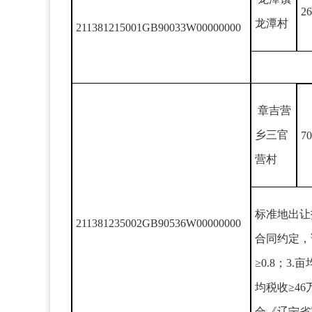
26
龙潭村
211381215001GB90033W00000000
章吉营
乡三官
70
营村
标准地出让
211381235002GB90536W00000000
合同约定，
≥0.8；
均税收≥4
合《辽宁省