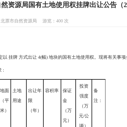
然资源局国有土地使用权挂牌出让公告（202
息来源：北票市自然资源局 游览：
400
次
以 挂牌 方式出让 4(幅) 地块的国有土地使用权。现将有关事
:
投资
地面
土地
出让年
容积率
保证
备
强度
（平
用途
限
金
注：
（万
米）
（年）
（万
元/公
元）
顷）