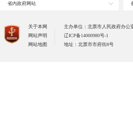
省内政府网站
关于本网
主办单位：北票市人民政府办公
网站声明
辽ICP备14000980号-1
网站地图
地址：北票市市府街8号