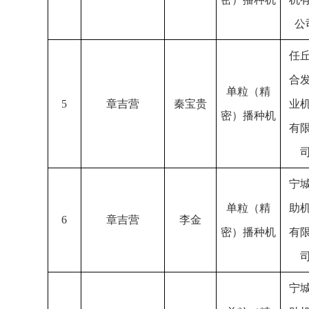
公
任
合
单粒（精
5
章吉营
秦宝贵
业
密）播种机
有
宁
单粒（精
助
6
章吉营
李金
密）播种机
有
宁