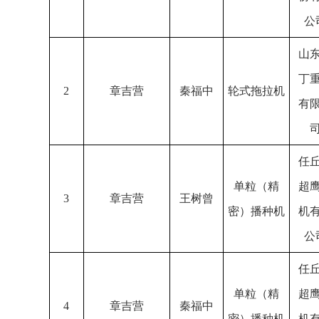
公
山
丁
2
章吉营
秦福中
轮式拖拉机
有
任
单粒（精
超
3
章吉营
王树曾
密）播种机
机
公
任
单粒（精
超
4
章吉营
秦福中
密）播种机
机