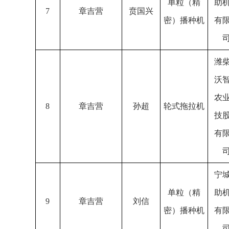
单粒（精
助
7
章吉营
贲国兴
密）播种机
有
潍
沃
农
8
章吉营
孙超
轮式拖拉机
技
有
宁
单粒（精
助
9
章吉营
刘信
密）播种机
有