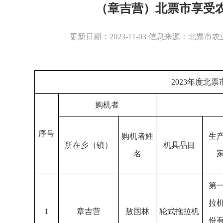
（章吉营）北票市享受农
更新日期：2023-11-03 信息来源：北票
2023年度
购机者
序号
购机者姓
生
所在乡（镇）
机具品目
名
第
拉
1
章吉营
敖国林
轮式拖拉机
份