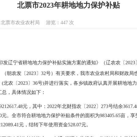
北票市2023年耕地地力保护补贴
息来源：北票市农业农村局 游览：
447
次
于印发辽宁省耕地地力保护补贴实施方案的通知》（辽农农
〔2023
》（朝农发
〔2023〕
32号）有关要求，我市农业农村局和财政局
(北农〔2023〕36号)并进行落实，各乡镇政府认真开展耕地
汇总，具体情况如下：
617.48元，其中：2022年北财指农〔2022〕273号结余3617.4
70000元。全市符合耕地地力保护补贴条件的面积为983405.65亩，
2089.41元，结转下年使用资金528.07元。