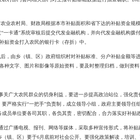
由市农业农村局、财政局根据本市补贴面积和省下达的补贴资金规
过“一卡通”系统审核后提交代发金融机构，并向代发金融机构拨
将补贴资金打入农民的银行卡（存折）中。
成后，由乡（镇、区）政府组织村对补贴标准、分户补贴金额等
的各种文字、图片和影像等原始资料，要及时整理归档，做到资料
策事关广大农民群众的切身利益，要进一步提高政治站位，强化责
，要严格实行“一把手”负责制，成立领导小组，政府主要领导任
各成员单位要各司其职，各负其责，密切配合，合力落实好补贴
要通过广播电视、报刊、网络等媒体，采取多种宣传形式，将补贴
乡（镇、区）要于6月底前对社会公开。要强化政策解读，培训