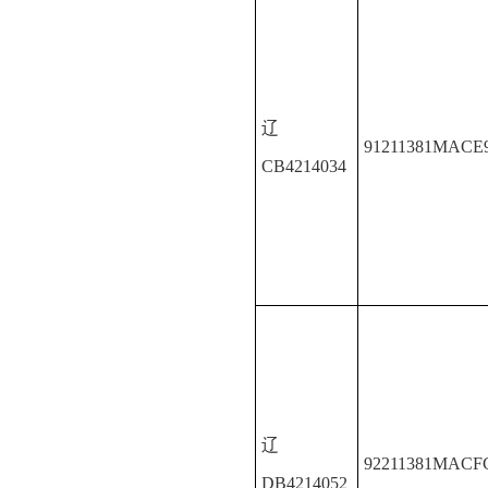
辽
91211381MACE
CB4214034
辽
92211381MACF
DB4214052