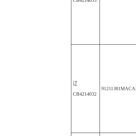
CB4214033
辽
91211381MAC
CB4214032