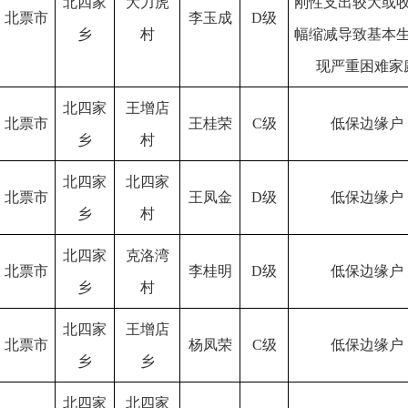
北四家
大力虎
刚性支出较大或
北票市
李玉成
D级
乡
村
幅缩减导致基本
现严重困难家
北四家
王增店
北票市
王桂荣
C级
低保边缘户
乡
村
北四家
北四家
北票市
王凤金
D级
低保边缘户
乡
村
北四家
克洛湾
北票市
李桂明
D级
低保边缘户
乡
村
北四家
王增店
北票市
杨凤荣
C级
低保边缘户
乡
乡
北四家
北四家