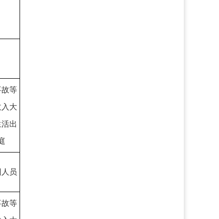
事故等
收入大
生活出
庭
困人员
事故等