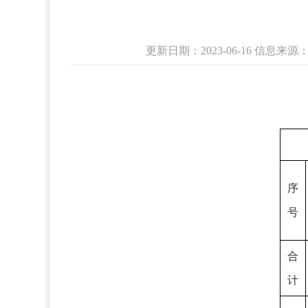
更新日期：2023-06-16 信息
序
号
合
计