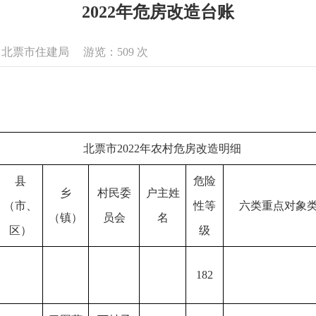
2022年危房改造台账
来源：北票市住建局 游览：
509
次
北票市2022年农村危房改造明细
县
危险
乡
村民委
户主姓
（市、
性等
六类重点对象
（镇）
员会
名
区）
级
182