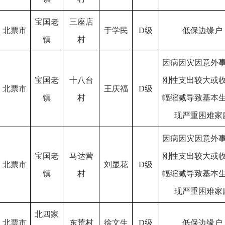
宝国老
三座店
北票市
于学民
D级
低保边缘户
镇
村
因病因灾因意外
宝国老
十八台
刚性支出较大或
北票市
王庆福
D级
镇
村
幅缩减导致基本
现严重困难家
因病因灾因意外
宝国老
马达营
刚性支出较大或
北票市
刘显花
D级
镇
村
幅缩减导致基本
现严重困难家
北四家
北票市
东荒村
徐文生
D级
低保边缘户