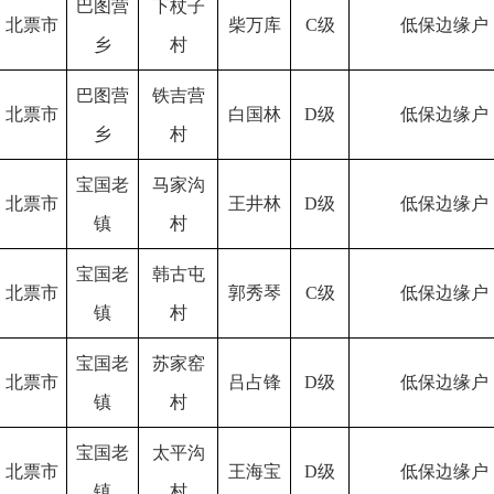
巴图营
下杖子
北票市
柴万库
C级
低保边缘户
乡
村
巴图营
铁吉营
北票市
白国林
D级
低保边缘户
乡
村
宝国老
马家沟
北票市
王井林
D级
低保边缘户
镇
村
宝国老
韩古屯
北票市
郭秀琴
C级
低保边缘户
镇
村
宝国老
苏家窑
北票市
吕占锋
D级
低保边缘户
镇
村
宝国老
太平沟
北票市
王海宝
D级
低保边缘户
镇
村