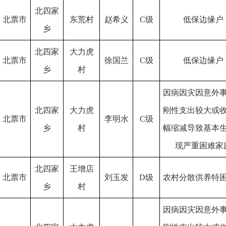
北四家
北票市
东荒村
赵希义
C级
低保边缘户
乡
北四家
大力虎
北票市
徐国兰
C级
低保边缘户
乡
村
因病因灾因意外
北四家
大力虎
刚性支出较大或
北票市
李明水
C级
乡
村
幅缩减导致基本
现严重困难家
北四家
王增店
北票市
刘玉发
D级
农村分散供养特
乡
村
因病因灾因意外