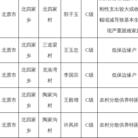
北四家
北四家
刚性支出较大或
北票市
郭子玉
C级
乡
村
幅缩减导致基本
现严重困难家
北四家
三道梁
北票市
王玉忠
C级
低保边缘户
乡
村
北四家
克洛湾
北票市
李国宗
C级
低保边缘户
乡
村
北四家
陶家沟
北票市
王殿增
C级
农村分散供养特
乡
村
北四家
陶家沟
北票市
许凤祥
C级
农村分散供养特
乡
村