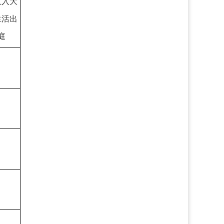
收入大
生活出
庭