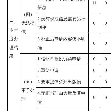
11
0
信息
（四）
2.没有现成信息需要另行
三、
无法提
0
0
制作
本年
供
度办
3.补正后申请内容仍不明
0
0
理结
确
果
1.信访举报投诉类申请
0
0
2.重复申请
0
0
（五）
3.要求提供公开出版物
0
0
不予处
4.无正当理由大量反复申
0
0
理
请