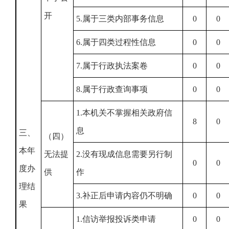
开
5.属于三类内部事务信息
0
0
6.属于四类过程性信息
0
0
7.属于行政执法案卷
0
0
8.属于行政查询事项
0
0
1.本机关不掌握相关政府信
8
0
息
三、
（四）
本年
无法提
2.没有现成信息需要另行制
0
0
度办
供
作
理结
3.补正后申请内容仍不明确
0
0
果
1.信访举报投诉类申请
0
0