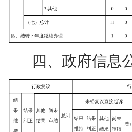
3.其他
0
0
（七）总计
11
0
四、结转下年度继续办理
1
0
四、政府信息
行政复议
行
结
未经复议直接起诉
果
结果
其他
尚未
总计
结果
结果
其他
尚未
维
纠正
结果
审结
总
维持
纠正
结果
审结
持