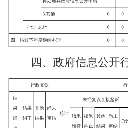
再处理其政府信息公开申请
3.其他
0
0
（七）总计
0
0
四、结转下年度继续办理
0
0
四、政府信息公开
行政复议
行
结
未经复议直接起诉
果
结果
其他
尚未
总计
结果
结果
其他
尚未
维
纠正
结果
审结
总
维持
纠正
结果
审结