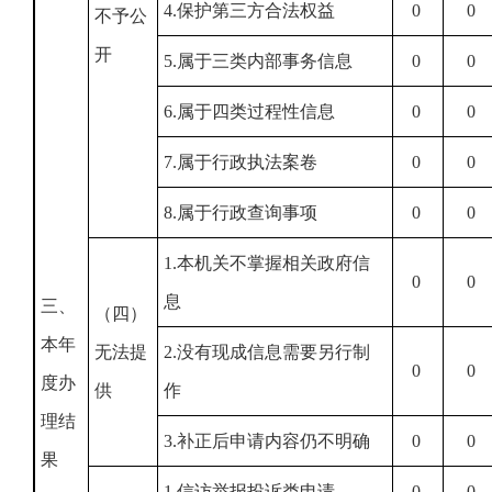
4.保护第三方合法权益
0
0
不予公
开
5.属于三类内部事务信息
0
0
6.属于四类过程性信息
0
0
7.属于行政执法案卷
0
0
8.属于行政查询事项
0
0
1.本机关不掌握相关政府信
0
0
息
三、
（四）
本年
无法提
2.没有现成信息需要另行制
0
0
度办
供
作
理结
3.补正后申请内容仍不明确
0
0
果
1.信访举报投诉类申请
0
0