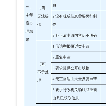
息
三、
（四）
本年
无法提
2.没有现成信息需要另行制
度办
供
作
理结
3.补正后申请内容仍不明确
果
1.信访举报投诉类申请
2.重复申请
（五）
3.要求提供公开出版物
不予处
4.无正当理由大量反复申请
理
5.要求行政机关确认或重新
出具已获取信息