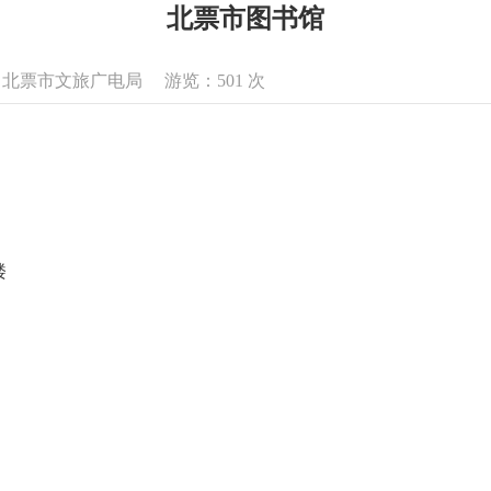
北票市图书馆
息来源：北票市文旅广电局 游览：
501
次
楼