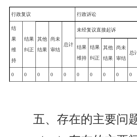
行政复议
行政诉讼
结
未经复议直接起诉
果
结果
其他
尚未
总计
结果
结果
其他
尚未
维
纠正
结果
审结
总
维持
纠正
结果
审结
持
0
0
0
0
0
0
0
0
0
0
五、存在的主要问