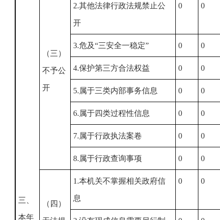
2.其他法律行政法规禁止公
0
0
开
3.危及“三安全一稳定”
0
0
（三）
4.保护第三方合法权益
0
0
不予公
开
5.属于三类内部事务信息
0
0
6.属于四类过程性信息
0
0
7.属于行政执法案卷
0
0
8.属于行政查询事项
0
0
1.本机关不掌握相关政府信
0
0
息
三、
（四）
本年