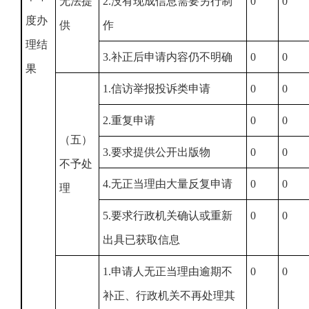
无法提
2.没有现成信息需要另行制
0
0
度办
供
作
理结
3.补正后申请内容仍不明确
0
0
果
1.信访举报投诉类申请
0
0
2.重复申请
0
0
（五）
3.要求提供公开出版物
0
0
不予处
4.无正当理由大量反复申请
0
0
理
5.要求行政机关确认或重新
0
0
出具已获取信息
1.申请人无正当理由逾期不
0
0
补正、行政机关不再处理其