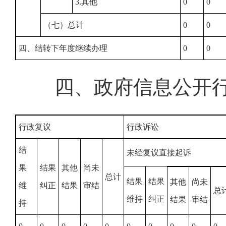
3.其他
0
0
（七）总计
0
0
四、结转下年度继续办理
0
0
四、政府信息公开
行政复议
行政诉讼
结
未经复议直接起诉
果
结果
其他
尚未
总计
结果
结果
其他
尚未
维
纠正
结果
审结
总
维持
纠正
结果
审结
持