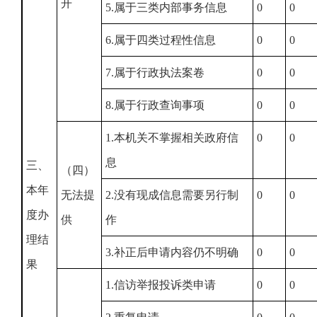
开
5.属于三类内部事务信息
0
0
6.属于四类过程性信息
0
0
7.属于行政执法案卷
0
0
8.属于行政查询事项
0
0
1.本机关不掌握相关政府信
0
0
息
三、
（四）
本年
无法提
2.没有现成信息需要另行制
0
0
度办
供
作
理结
3.补正后申请内容仍不明确
0
0
果
1.信访举报投诉类申请
0
0