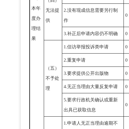
（四）
本年
无法提
2.没有现成信息需要另行制
0
度办
供
作
理结
3.补正后申请内容仍不明确
0
果
1.信访举报投诉类申请
0
2.重复申请
0
（五）
3.要求提供公开出版物
0
不予处
4.无正当理由大量反复申请
0
理
5.要求行政机关确认或重新
0
出具已获取信息
1.申请人无正当理由逾期不