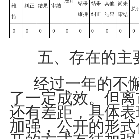
总计
结果
结果
其他
尚未
维
纠正
结果
审结
总
维持
纠正
结果
审结
持
0
0
0
0
0
0
0
0
0
0
五、存在的主
经过一年的不
了一定成效。但离
还有差距，具体表
加强，公开的形式