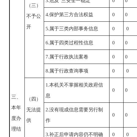
3.危及“三安全一稳定”
0
0
（三）
4.保护第三方合法权益
0
0
不予公
开
5.属于三类内部事务信息
0
0
6.属于四类过程性信息
0
0
7.属于行政执法案卷
0
0
8.属于行政查询事项
0
0
1.本机关不掌握相关政府信
0
0
息
三、
（四）
本年
无法提
2.没有现成信息需要另行制
0
0
度办
供
作
理结
3.补正后申请内容仍不明确
0
0