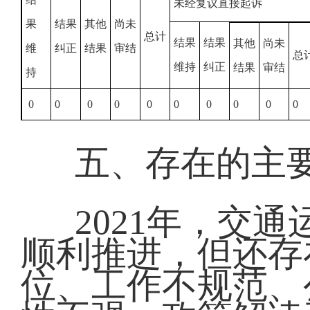
未经复议直接起诉
果
结果
其他
尚未
总计
结果
结果
其他
尚未
维
纠正
结果
审结
总
维持
纠正
结果
审结
持
0
0
0
0
0
0
0
0
0
0
五、存在的主
2021年，交
顺利推进，但还存
位、工作不规范、