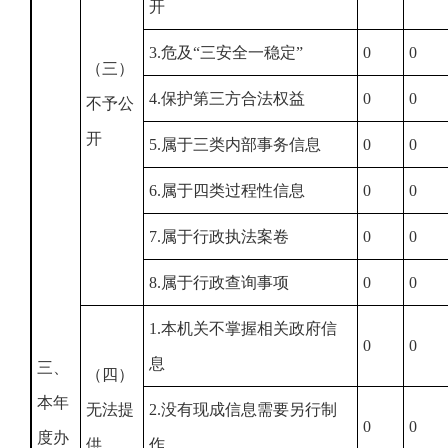
开
3.危及“三安全一稳定”
0
0
（三）
4.保护第三方合法权益
0
0
不予公
开
5.属于三类内部事务信息
0
0
6.属于四类过程性信息
0
0
7.属于行政执法案卷
0
0
8.属于行政查询事项
0
0
1.本机关不掌握相关政府信
0
0
息
三、
（四）
本年
无法提
2.没有现成信息需要另行制
0
0
度办
供
作