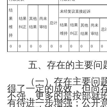
结
未经复议直接起诉
果
结果
其他
尚未
总计
结果
结果
其他
尚未
维
纠正
结果
审结
总
维持
纠正
结果
审结
持
0
0
0
0
0
0
0
0
0
0
五、存在的主要问
（一）存在主要问题
得了一定的成效，但尚
不强，更多的是按部就
有待进一步增强；公开