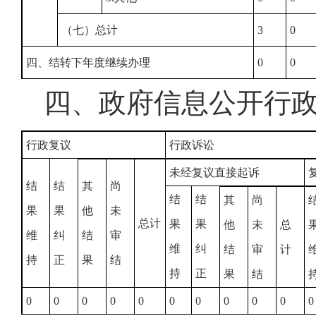
（七）总计
3
0
四、结转下年度继续办理
0
0
四、政府信息公开行
行政复议
行政诉讼
未经复议直接起诉
结
结
其
尚
结
结
其
尚
果
果
他
未
总计
果
果
他
未
总
维
纠
结
审
维
纠
结
审
计
持
正
果
结
持
正
果
结
0
0
0
0
0
0
0
0
0
0
0