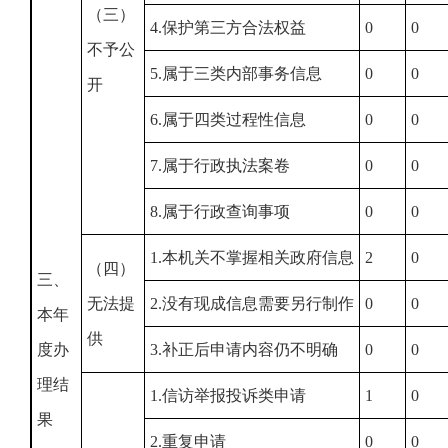
（三）
4.保护第三方合法权益
0
0
不予公
5.属于三类内部事务信息
0
0
开
6.属于四类过程性信息
0
0
7.属于行政执法案卷
0
0
8.属于行政查询事项
0
0
1.本机关不掌握相关政府信息
2
0
（四）
三、
无法提
2.没有现成信息需要另行制作
0
0
本年
供
度办
3.补正后申请内容仍不明确
0
0
理结
1.信访举报投诉类申请
1
0
果
2.重复申请
0
0