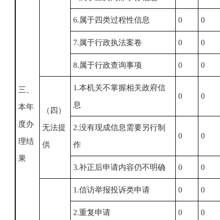
6.属于四类过程性信息
0
0
7.属于行政执法案卷
0
0
8.属于行政查询事项
0
0
1.本机关不掌握相关政府信
三、
0
0
息
本年
（四）
度办
无法提
2.没有现成信息需要另行制
0
0
理结
供
作
果
3.补正后申请内容仍不明确
0
0
1.信访举报投诉类申请
0
0
2.重复申请
0
0