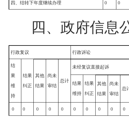
四、结转下年度继续办理
0
0
四、政府信息
行政复议
行政诉讼
结
未经复议直接起诉
果
结果
其他
尚未
总计
结果
结果
其他
尚未
维
纠正
结果
审结
总
维持
纠正
结果
审结
持
0
0
0
0
0
0
0
0
0
0