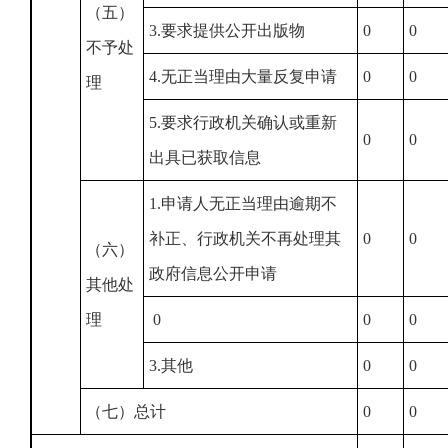
（五）
3.要求提供公开出版物
0
0
不予处
4.无正当理由大量反复申请
0
0
理
5.要求行政机关确认或重新
0
0
出具已获取信息
1.申请人无正当理由逾期不
补正、行政机关不再处理其
0
0
（六）
政府信息公开申请
其他处
理
0
0
0
3.其他
0
0
（七）总计
0
0