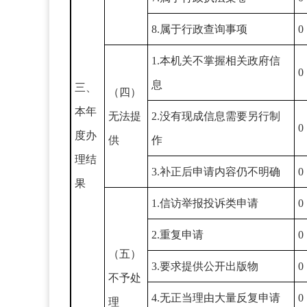
8.属于行政查询事项
0
1.本机关不掌握相关政府信
0
息
三、
（四）
本年
无法提
2.没有现成信息需要另行制
0
度办
供
作
理结
3.补正后申请内容仍不明确
0
果
1.信访举报投诉类申请
0
2.重复申请
0
（五）
3.要求提供公开出版物
0
不予处
4.无正当理由大量反复申请
0
理